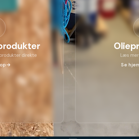
produkter
Oliep
sprodukter direkte
Læs mer
hop
Se hje