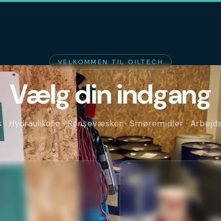
VELKOMMEN TIL OILTECH
Vælg din indgang
· Hydraulikolie · Rensevæsker · Smøremidler · Arbej