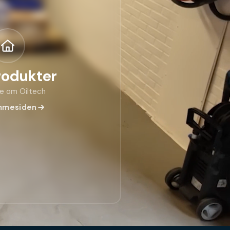
rodukter
e om Oiltech
mmesiden