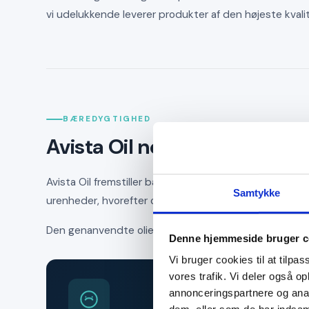
vi udelukkende leverer produkter af den højeste kvalitet
BÆREDYGTIGHED
Avista Oil nedbringer dit
CO₂
Avista Oil fremstiller baseolier ved genraffinering af 
Samtykke
urenheder, hvorefter olien tilsættes nye additiver. Base
Den genanvendte olie fra Avista Oil giver jer en grøn
Denne hjemmeside bruger c
Vi bruger cookies til at tilpas
vores trafik. Vi deler også 
annonceringspartnere og anal