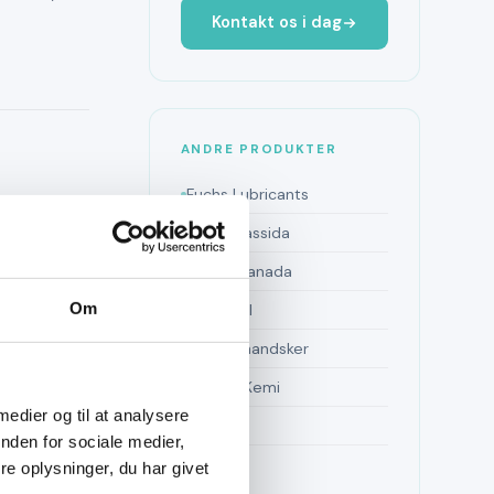
Kontakt os i dag
ANDRE PRODUKTER
Fuchs Lubricants
Fuchs Cassida
Petro-Canada
og
Om
Avista Oil
Arbejdshandsker
Oiltech Kemi
 medier og til at analysere
Kølere
nden for sociale medier,
Puerno
e oplysninger, du har givet