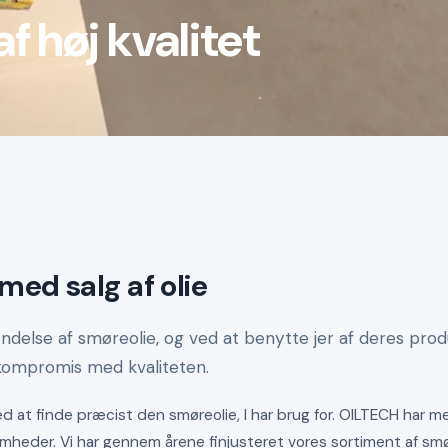
f høj kvalitet
med salg af olie
vendelse af smøreolie, og ved at benytte jer af deres pro
 kompromis med kvaliteten.
 med at finde præcist den smøreolie, I har brug for. OILTECH har 
somheder. Vi har gennem årene finjusteret vores sortiment af smø