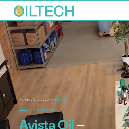
Forside
Vi tilbyder
Avista Oil
›
›
VI TILBYDER
Avista Oil
–