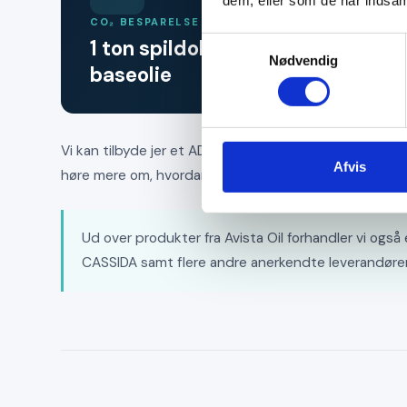
dem, eller som de har indsaml
CO₂ BESPARELSE
Samtykkevalg
1 ton spildoliebaseret baseolie 
Nødvendig
baseolie
Vi kan tilbyde jer et ADAC-certificeret bevis på din år
Afvis
høre mere om, hvordan produkterne kan dække netop
Ud over produkter fra Avista Oil forhandler vi ogs
CASSIDA samt flere andre anerkendte leverandører