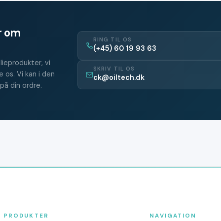
er om
RING TIL OS
(+45) 60 19 93 63
lieprodukter, vi
SKRIV TIL OS
 os. Vi kan i den
ck@oiltech.dk
på din ordre.
PRODUKTER
NAVIGATION