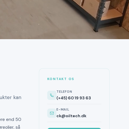
KONTAKT OS
TELEFON
dukter kan
(+45) 60 19 93 63
E-MAIL
ck@oiltech.dk
mere end 50
reolier, så