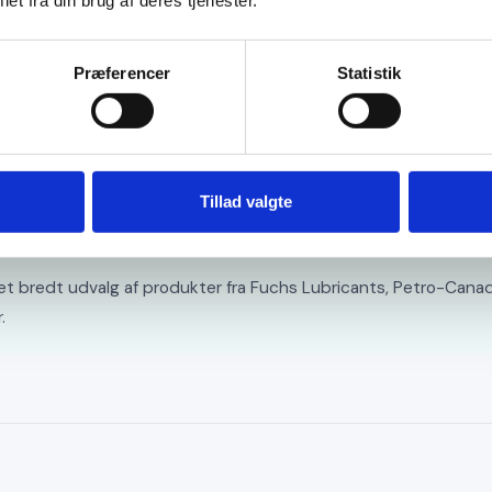
et fra din brug af deres tjenester.
sparer
1.530 kg CO₂
i forhold til råoliebaser
Præferencer
Statistik
lige CO₂ besparelse, når I køber olie hos OILTECH. Kontakt os i da
Tillad valgte
 jeres behov.
å et bredt udvalg af produkter fra Fuchs Lubricants, Petro-Cana
.