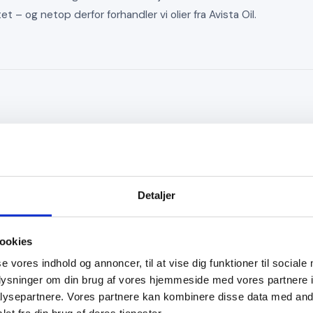
 – og netop derfor forhandler vi olier fra Avista Oil.
-forbrug
brugte smøreolier. Den brugte smøreolie renses for affaldsstoffer 
Detaljer
olierne er af høj kvalitet.
nere produktion uden at gå på kompromis med oliens kvalitet.
ookies
se vores indhold og annoncer, til at vise dig funktioner til sociale
oplysninger om din brug af vores hjemmeside med vores partnere i
ysepartnere. Vores partnere kan kombinere disse data med andr