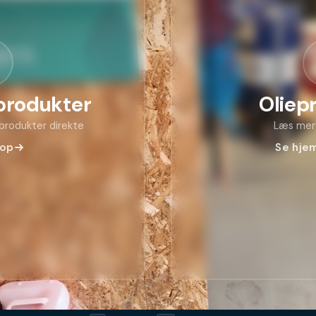
produkter
Oliep
sprodukter direkte
Læs mer
hop
Se hje