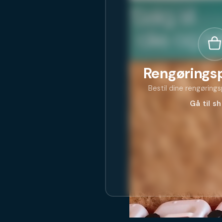
Rengørings
Bestil dine rengøring
Gå til s