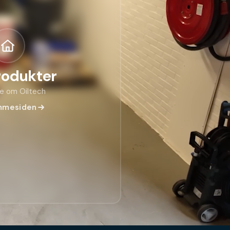
rodukter
e om Oiltech
mmesiden