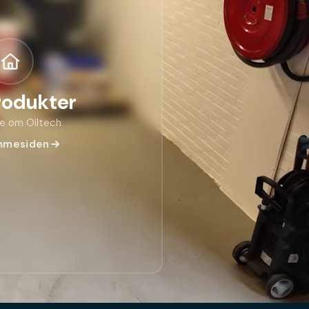
rodukter
e om Oiltech
mmesiden