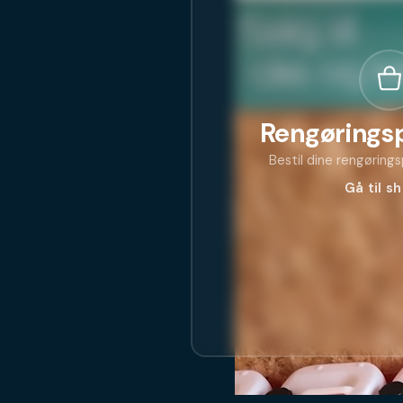
Rengørings
Bestil dine rengøring
Gå til s