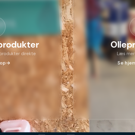
produkter
Oliep
sprodukter direkte
Læs mer
hop
Se hje