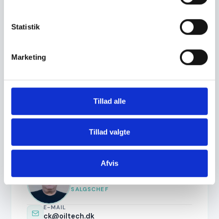
Statistik
Leif Olesen
Marketing
INDEHAVER
E-MAIL
oiltech@oiltech.dk
Tillad alle
TELEFON
(+45) 51 53 20 70
Tillad valgte
Afvis
Carsten Kristensen
SALGSCHEF
E-MAIL
ck@oiltech.dk