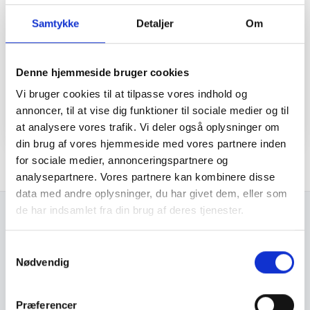
Samtykke
Detaljer
Om
Denne hjemmeside bruger cookies
Vi bruger cookies til at tilpasse vores indhold og
annoncer, til at vise dig funktioner til sociale medier og til
at analysere vores trafik. Vi deler også oplysninger om
din brug af vores hjemmeside med vores partnere inden
for sociale medier, annonceringspartnere og
analysepartnere. Vores partnere kan kombinere disse
data med andre oplysninger, du har givet dem, eller som
de har indsamlet fra din brug af deres tjenester.
Samtykkevalg
TEAMET
Nødvendig
Vores medarbejdere
Find kontaktoplysninger på vores medarbejdere her.
Præferencer